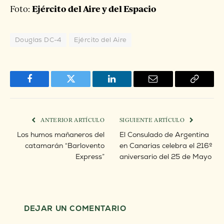
Ejército del Aire y del Espacio
Foto:
Douglas DC-4
Ejército del Aire
Facebook
Twitter
LinkedIn
Correo
Copiar
electrónico
enlace
ANTERIOR ARTÍCULO
SIGUIENTE ARTÍCULO
Los humos mañaneros del
El Consulado de Argentina
catamarán “Barlovento
en Canarias celebra el 216º
Express”
aniversario del 25 de Mayo
DEJAR UN COMENTARIO