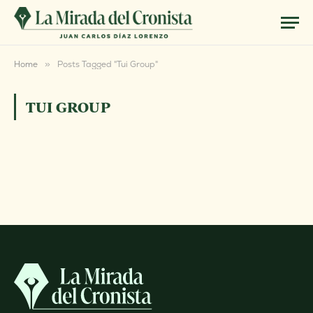
Home
»
Posts Tagged "Tui Group"
TUI GROUP