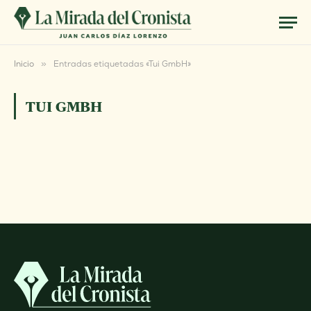
Inicio
»
Entradas etiquetadas «Tui GmbH»
TUI GMBH