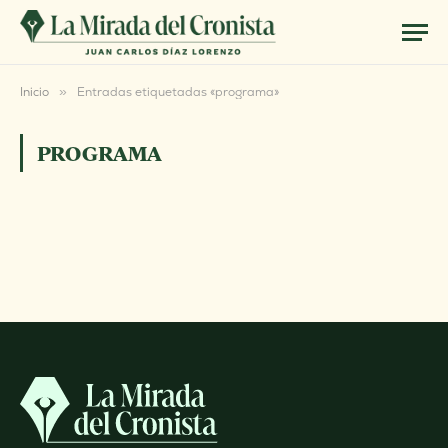
Inicio
»
Entradas etiquetadas «programa»
PROGRAMA