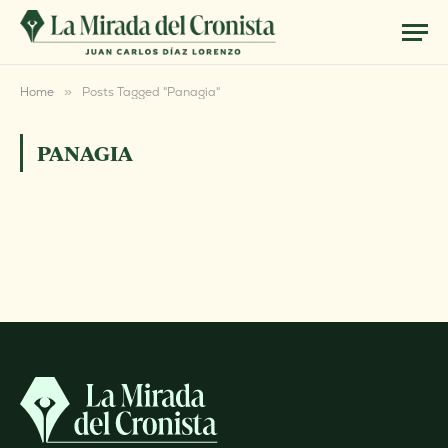
Home
»
Posts Tagged "Panagia"
PANAGIA