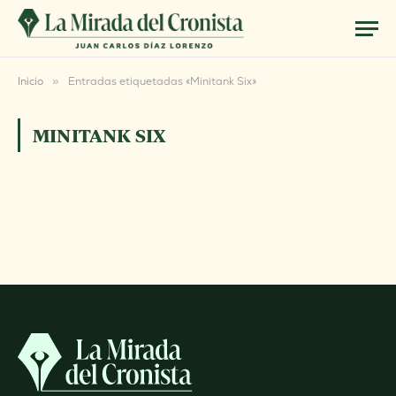
Inicio
»
Entradas etiquetadas «Minitank Six»
MINITANK SIX