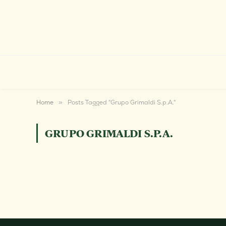
Home
»
Posts Tagged "Grupo Grimaldi S.p.A."
GRUPO GRIMALDI S.P.A.