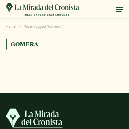
Home
»
Posts Tagged "Gomera"
GOMERA