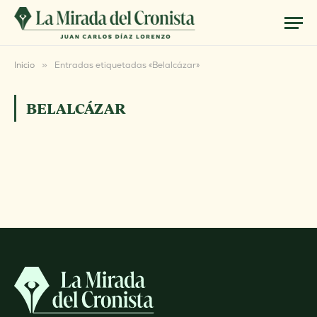
Inicio
»
Entradas etiquetadas «Belalcázar»
BELALCÁZAR