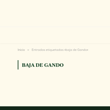
Inicio
»
Entradas etiquetadas «baja de Gando»
BAJA DE GANDO