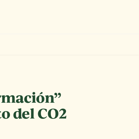
rmación”
to del CO2