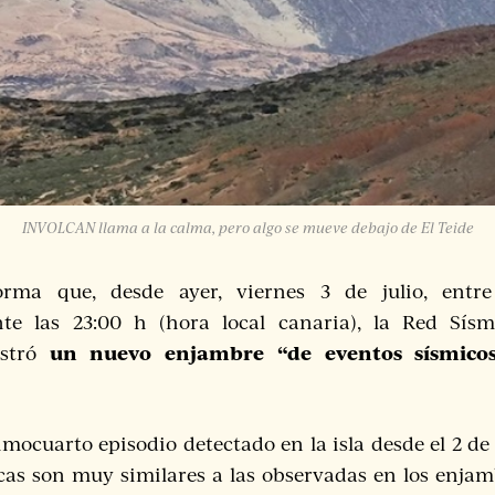
INVOLCAN llama a la calma, pero algo se mueve debajo de El Teide
rma que, desde ayer, viernes 3 de julio, entre
e las 23:00 h (hora local canaria), la Red Sís
un nuevo enjambre “de eventos sísmicos
istró
imocuarto episodio detectado en la isla desde el 2 de
icas son muy similares a las observadas en los enjam