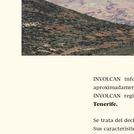
INVOLCAN info
aproximadament
INVOLCAN reg
Tenerife.
Se trata del dec
Sus característ