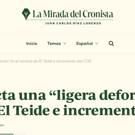
Inicio
Temas
Español
ión” en el noreste de El Teide e incremento del CO2
a una “ligera defo
 El Teide e incremen
tas