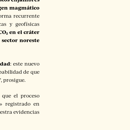
rigen magmático
forma recurrente
as y geofísicas
O₂ en el cráter
 sector noreste
idad
: este nuevo
babilidad de que
, prosigue.
 que el proceso
» registrado en
uestra evidencias