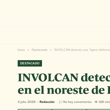
Inicio
»
Destacado
»
INVOLCAN detecta una “ligera deformac
DESTACADO
INVOLCAN detect
en el noreste de
4 julio, 2026
Redacción
No hay comentarios
418
vis