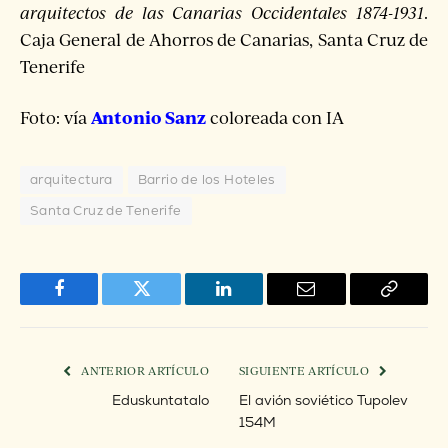
arquitectos de las Canarias Occidentales 1874-1931
.
Caja General de Ahorros de Canarias, Santa Cruz de
Tenerife
Antonio Sanz
Foto: vía
coloreada con IA
arquitectura
Barrio de los Hoteles
Santa Cruz de Tenerife
Facebook
Twitter
LinkedIn
Correo
Copiar
electrónico
enlace
ANTERIOR ARTÍCULO
SIGUIENTE ARTÍCULO
Eduskuntatalo
El avión soviético Tupolev
154M