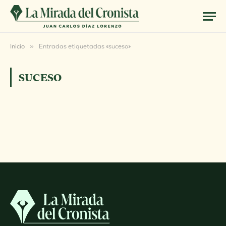
Inicio
»
Entradas etiquetadas «suceso»
SUCESO