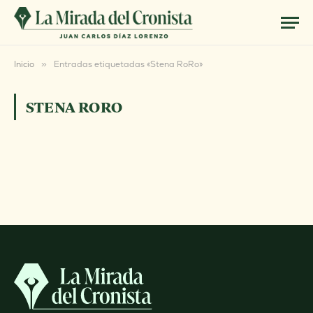
Inicio
»
Entradas etiquetadas «Stena RoRo»
STENA RORO