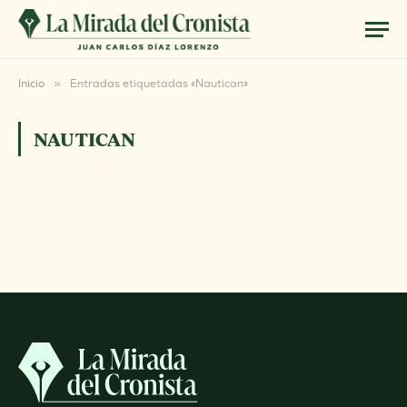
Inicio
»
Entradas etiquetadas «Nautican»
NAUTICAN