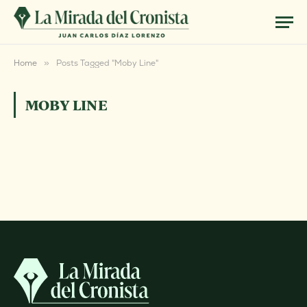
Home
»
Posts Tagged "Moby Line"
MOBY LINE