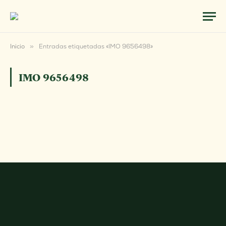
Inicio
»
Entradas etiquetadas «IMO 9656498»
IMO 9656498