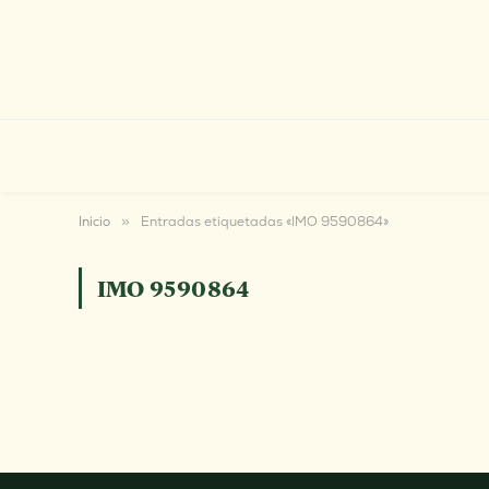
Inicio
»
Entradas etiquetadas «IMO 9590864»
IMO 9590864