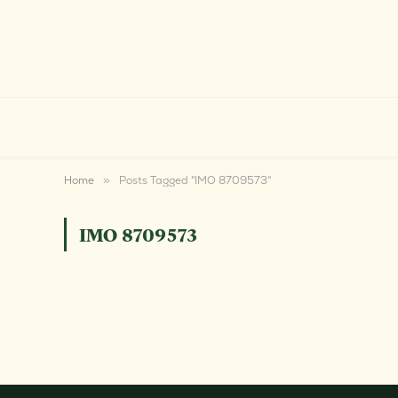
Home
»
Posts Tagged "IMO 8709573"
IMO 8709573