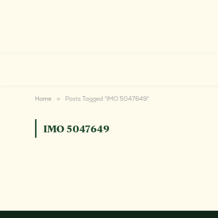
Home
»
Posts Tagged "IMO 5047649"
IMO 5047649