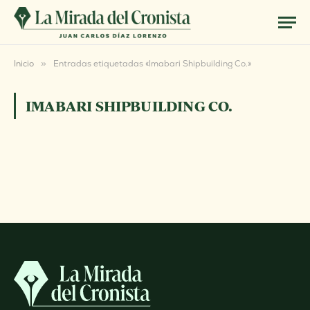
Inicio
»
Entradas etiquetadas «Imabari Shipbuilding Co.»
IMABARI SHIPBUILDING CO.