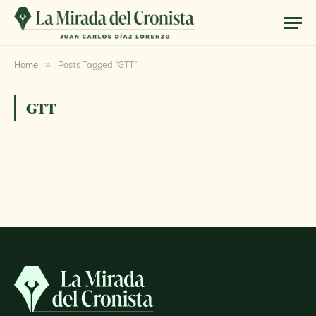
Home
»
Posts Tagged "GTT"
GTT