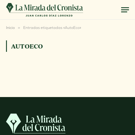
Inicio
»
Entradas etiquetadas «AutoEco»
AUTOECO