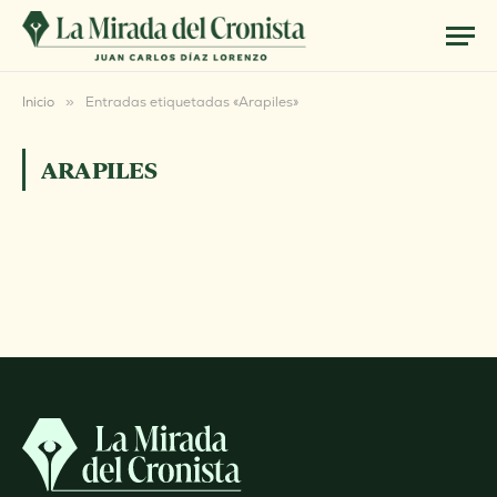
Inicio
»
Entradas etiquetadas «Arapiles»
ARAPILES