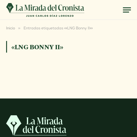
Inicio
»
Entradas etiquetadas ««LNG Bonny II»»
«LNG BONNY II»