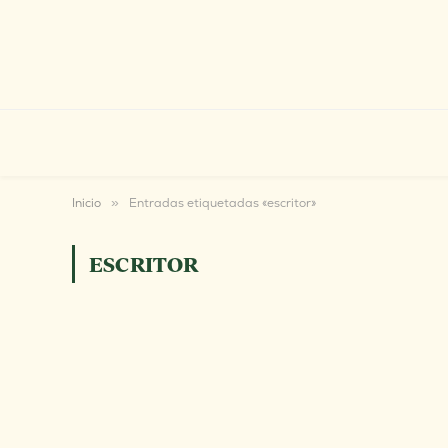
Inicio
»
Entradas etiquetadas «escritor»
ESCRITOR