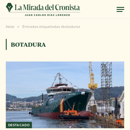
Inicio
»
Entradas etiquetadas «botadura»
BOTADURA
DESTACADO