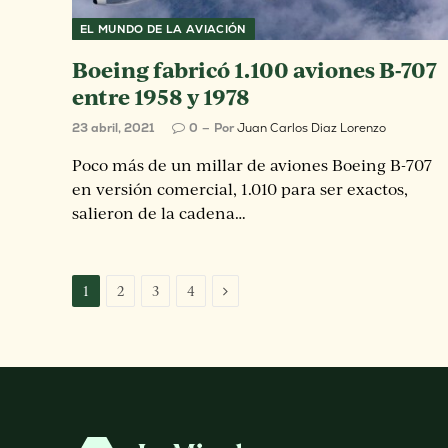
EL MUNDO DE LA AVIACIÓN
Boeing fabricó 1.100 aviones B-707
entre 1958 y 1978
23 abril, 2021
0
Por
Juan Carlos Diaz Lorenzo
Poco más de un millar de aviones Boeing B-707
en versión comercial, 1.010 para ser exactos,
salieron de la cadena…
Next
1
2
3
4