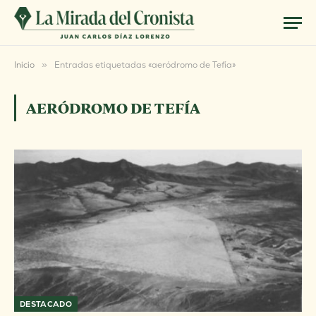
Inicio
»
Entradas etiquetadas «aeródromo de Tefía»
AERÓDROMO DE TEFÍA
DESTACADO