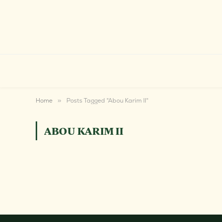
Home
»
Posts Tagged "Abou Karim II"
ABOU KARIM II