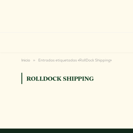
Inicio
»
Entradas etiquetadas «RollDock Shipping»
ROLLDOCK SHIPPING