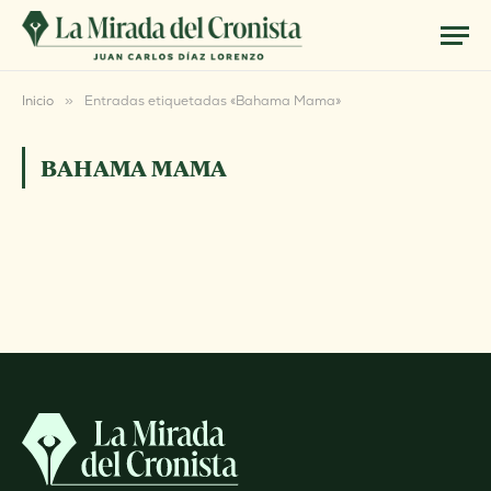
Inicio
»
Entradas etiquetadas «Bahama Mama»
BAHAMA MAMA